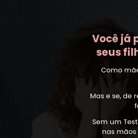
Você já
seus fi
Como mãe s
Mas e se, de 
f
Sem um Testa
nas mãos 