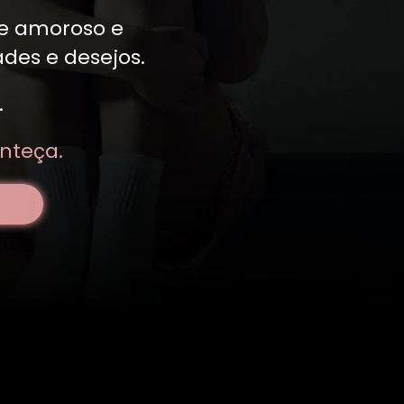
 e amoroso e
des e desejos.
.
nteça.