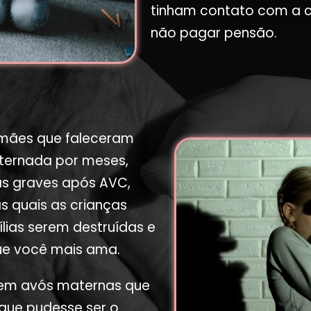
tinham contato com a c
não pagar pensão.
 mães que faleceram
nternada por meses,
 graves após AVC,
s quais as crianças
ias serem destruídas e
que você mais ama.
rem avós maternas que
que pudesse ser o