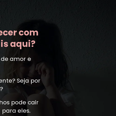
ecer com
is aqui?
e de amor e
ente? Seja por
l?
hos pode cair
para eles.