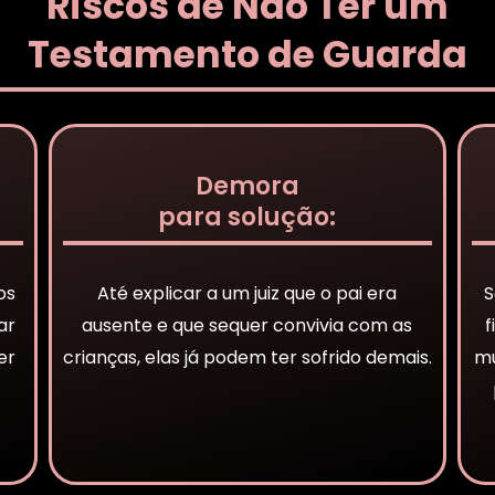
Riscos de Não Ter um
Testamento de Guarda
Demora
para solução:
os
Até explicar a um juiz que o pai era
S
ar
ausente e que sequer convivia com as
f
er
crianças, elas já podem ter sofrido demais.
mu